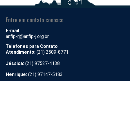
Entre em contato conosco
E-mail
anfip-rj@anfip-j.org.br
Telefones para Contato
Atendimento:
(21) 2509-8771
Jéssica:
(21) 97527-4138
Henrique:
(21) 97147-5183
Rosana:
(21) 99464-6911
Links mais procurados