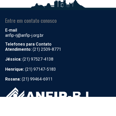
Entre em contato conosco
E-mail
anfip-rj@anfip-j.org.br
Telefones para Contato
Atendimento:
(21) 2509-8771
Jéssica:
(21) 97527-4138
Henrique:
(21) 97147-5183
Rosana:
(21) 99464-6911