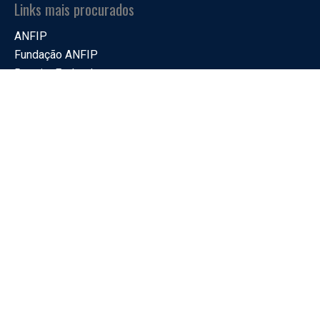
Links mais procurados
ANFIP
Fundação ANFIP
Receita Federal
SIGAC
GEAP
Unimed
Unafisco Saúde
UTI Vida
Siga a ANFIP-RJ nas redes sociais
Onde nos encontrar
Endereço
Rua da Quitanda, 30 – 12º andar, Centro, Rio de Janeiro –
RJ – CEP: 20011-030